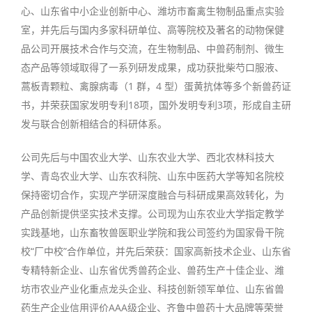
心、山东省中小企业创新中心、潍坊市畜禽生物制品重点实验
室，并先后与国内多家科研单位、高等院校及著名的动物保健
品公司开展技术合作与交流，在生物制品、中兽药制剂、微生
态产品等领域取得了一系列研发成果，成功获批柴芍口服液、
蒿板青颗粒、禽腺病毒（1 群，4 型）蛋黄抗体等多个新兽药证
书，并荣获国家发明专利18项，国外发明专利3项，形成自主研
发与联合创新相结合的科研体系。
公司先后与中国农业大学、山东农业大学、西北农林科技大
学、青岛农业大学、山东农科院、山东中医药大学等知名院校
保持密切合作，实现产学研深度融合与科研成果高效转化，为
产品创新提供坚实技术支撑。公司现为山东农业大学指定教学
实践基地，山东畜牧兽医职业学院和我公司签约为国家骨干院
校“厂中校”合作单位，并先后荣获：国家高新技术企业、山东省
专精特新企业、山东省优秀兽药企业、兽药生产十佳企业、潍
坊市农业产业化重点龙头企业、科技创新领军单位、山东省兽
药生产企业信用评价AAA级企业、齐鲁中兽药十大品牌等荣誉