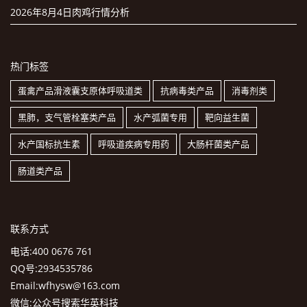
2026年8月4日肉鸡行情分析
热门标签
蛋禽产品滑液囊支原体呼吸道类
抗病毒类产品
消毒剂类
黑肺，支气管栓塞类产品
水产弧菌专用
靶向益生菌
水产国标抗生素
呼吸道疾病专用药
大肠杆菌类产品
肠道类产品
联系方式
电话:400 0676 761
QQ号:2934535786
Email:wfhysw@163.com
微信:公众号搜索华英科技