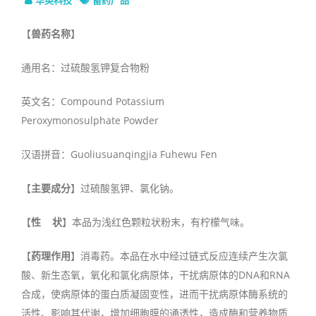
【
兽药名称
】
通用名：过硫酸氢钾复合物粉
英文名：Compound Potassium
Peroxymonosulphate Powder
汉语拼音：Guoliusuanqingjia Fuhewu Fen
【
主要成分
】过硫酸氢钾、氯化钠。
【
性 状
】本品为浅红色颗粒状粉末，有柠檬气味。
【
药理作用
】消毒药。本品在水中经过链式反应连续产生次氯
酸、新生态氧，氧化和氯化病原体，干扰病原体的DNA和RNA
合成，使病原体的蛋白质凝固变性，进而干扰病原体酶系统的
活性、影响其代谢，增加细胞膜的通透性，造成酶和营养物质