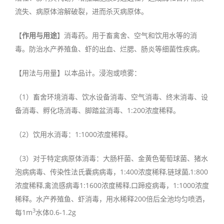
流失、病原体溶解破裂，进而杀灭病原体。
【
作用与用途
】消毒药。用于畜禽舍、空气和饮用水等的消
毒。防治水产养殖鱼、虾的出血、烂腮、肠炎等细菌性疾病。
【用法与用量】以本品计。浸泡或喷雾：
（1）畜舍环境消毒、饮水设备消毒、空气消毒、终末消毒、设
备消毒、孵化场消毒、脚踏盆消毒、1:200浓度稀释。
（2）饮用水消毒：1:1000浓度稀释。
（3）对于特定病原体消毒：大肠杆菌、金黄色葡萄球菌、猪水
泡病病毒、传染性法氏囊病病毒，1:400浓度稀释,链球菌,1:800
浓度稀释,禽流感病毒1:1600浓度稀释,口蹄疫病毒，1:1000浓度
稀释。水产养殖鱼、虾消毒，用水稀释200倍后全池均匀喷洒，
3
每1m
水体0.6-1.2g