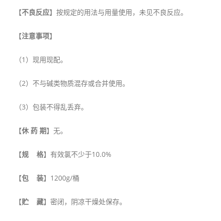
【
不良反应
】按规定的用法与用量使用，未见不良反应。
【
注意事项
】
（1）现用现配。
（2）不与碱类物质混存或合并使用。
（3）包装不得乱丢弃。
【
休 药 期
】无。
【
规 格
】有效氯不少于10.0%
【
包 装
】1200g/桶
【
贮 藏
】密闭，阴凉干燥处保存。