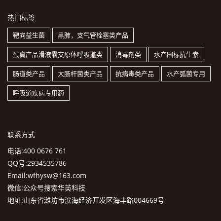
热门标签
靶向益生菌
黑肺，支气管栓塞类产品
蛋禽产品滑液囊支原体呼吸道类
消毒剂类
水产国标抗生素
肠道类产品
大肠杆菌类产品
抗病毒类产品
水产弧菌专用
呼吸道疾病专用药
联系方式
电话:400 0676 761
QQ号:2934535786
Email:wfhysw@163.com
微信:公众号搜索华英科技
地址:山东省潍坊市滨海经济开发区海丰路004669号