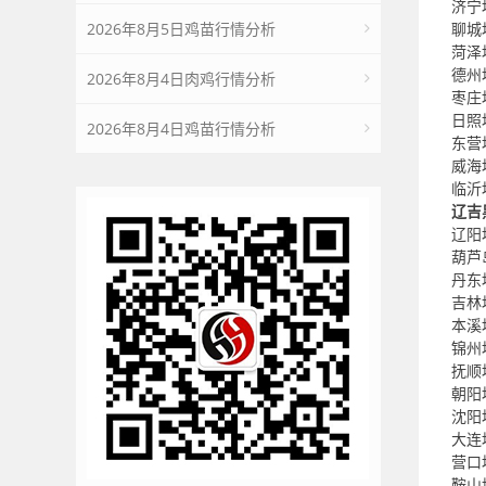
济宁
2026年8月5日鸡苗行情分析
聊城
菏泽
德州
2026年8月4日肉鸡行情分析
枣庄
日照
2026年8月4日鸡苗行情分析
东营
威海
临沂
辽吉
辽阳
葫芦
丹东
吉林
本溪
锦州
抚顺
朝阳
沈阳
大连
营口
鞍山