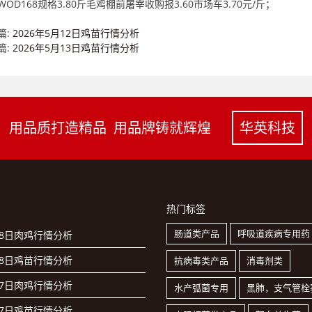
WOD168规格3.80斤毛鸡棚前屠宰收购报3.60市场车3.70元/斤；
篇:
2026年5月12日鸡苗行情分析
篇:
2026年5月13日鸡苗行情分析
用品质打造精品 用品牌铸就辉煌
华英科技
热门标签
肠道类产品
呼吸道疾病专用药
月8日肉鸡行情分析
月8日鸡苗行情分析
抗病毒类产品
消毒剂类
月7日肉鸡行情分析
水产弧菌专用
黑肺，支气管栓
月7日鸡苗行情分析