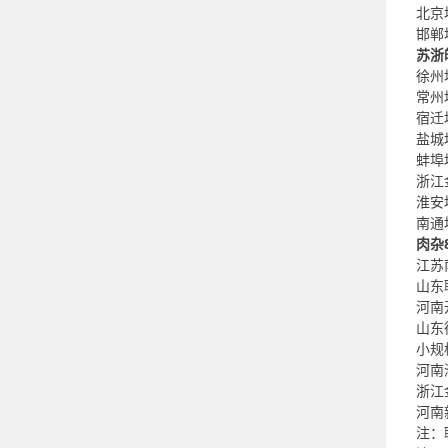
北京
邯郸
苏浙
徐州
常州
宿迁
盐城
蚌埠
浙江
淮安
南通
肉杂
江苏
山东聊
河南开
山东德
小规格
河南濮
浙江
河南新
注：