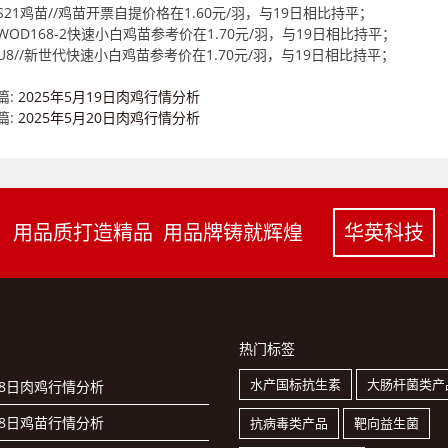
S21鸡苗//鸡苗开票自提价格在1.60元/羽，与19日相比持平；
WOD168-2快速小白鸡苗参考价在1.70元/羽，与19日相比持平；
U8//新世代快速小白鸡苗参考价在1.70元/羽，与19日相比持平；
篇:
2025年5月19日肉鸡行情分析
篇:
2025年5月20日肉鸡行情分析
用品质打造精品 用品牌铸就辉煌
华英科技
热门标签
水产国标抗生素
大肠杆菌类产
月8日肉鸡行情分析
月8日鸡苗行情分析
抗病毒类产品
靶向益生菌