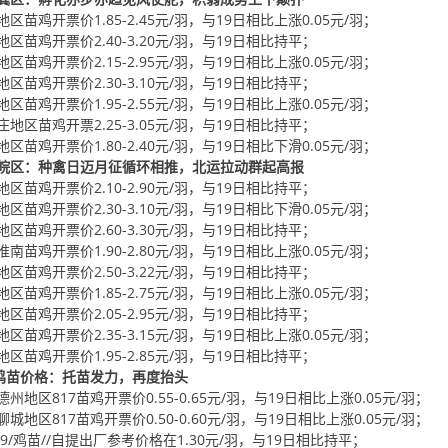
地区苗鸡开票价1.85-2.45元/羽，与19日相比上涨0.05元/羽；
地区苗鸡开票价2.40-3.20元/羽，与19日相比持平；
地区苗鸡开票价2.15-2.95元/羽，与19日相比上涨0.05元/羽；
地区苗鸡开票价2.30-3.10元/羽，与19日相比持平；
地区苗鸡开票价1.95-2.55元/羽，与19日相比上涨0.05元/羽；
庄地区苗鸡开票2.25-3.05元/羽，与19日相比持平；
地区苗鸡开票价1.80-2.40元/羽，与19日相比下滑0.05元/羽；
皖区：种禽日迈月征循环相推，北运拉动群起高报
地区苗鸡开票价2.10-2.90元/羽，与19日相比持平；
地区苗鸡开票价2.30-3.10元/羽，与19日相比下滑0.05元/羽；
地区苗鸡开票价2.60-3.30元/羽，与19日相比持平；
淮南苗鸡开票价1.90-2.80元/羽，与19日相比上涨0.05元/羽；
地区苗鸡开票价2.50-3.22元/羽，与19日相比持平；
地区苗鸡开票价1.85-2.75元/羽，与19日相比上涨0.05元/羽；
地区苗鸡开票价2.05-2.95元/羽，与19日相比持平；
地区苗鸡开票价2.35-3.15元/羽，与19日相比上涨0.05元/羽；
地区苗鸡开票价1.95-2.85元/羽，与19日相比持平；
7鸡苗价格：托苗发力，再度抬头
州地区817苗鸡开票价0.55-0.65元/羽，与19日相比上涨0.05元/羽；
城地区817苗鸡开票价0.50-0.60元/羽，与19日相比上涨0.05元/羽；
909/鸡苗//自提出厂参考价格在1.30元/羽，与19日相比持平；