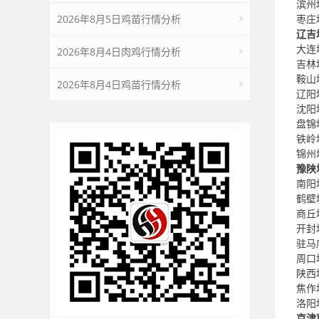
滨州
2026年8月5日鸡苗行情分析
枣庄
辽吉
大连
2026年8月4日肉鸡行情分析
吉林
鞍山
2026年8月4日鸡苗行情分析
辽阳
沈阳
盘锦
铁岭
锦州
豫陕
南阳
鹤壁
商丘
开封
驻马
周口
陕西
焦作
洛阳
京津