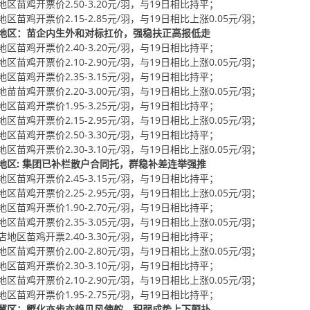
地区苗鸡开票价2.50-3.20元/羽，与19日相比持平；
地区苗鸡开票价2.15-2.85元/羽，与19日相比上涨0.05元/羽；
地区：苗企内生外和对标扛价，强稳扶正高报低走
地区苗鸡开票价2.40-3.20元/羽，与19日相比持平；
地区苗鸡开票价2.10-2.90元/羽，与19日相比上涨0.05元/羽；
地区苗鸡开票价2.35-3.15元/羽，与19日相比持平；
地苗苗鸡开票价2.20-3.00元/羽，与19日相比上涨0.05元/羽；
地区苗鸡开票价1.95-3.25元/羽，与19日相比持平；
地区苗鸡开票价2.15-2.95元/羽，与19日相比上涨0.05元/羽；
地区苗鸡开票价2.50-3.30元/羽，与19日相比持平；
地区苗鸡开票价2.30-3.10元/羽，与19日相比上涨0.05元/羽；
地区: 集团已补栏散户合同托，群稳补差连举强推
地区苗鸡开票价2.45-3.15元/羽，与19日相比持平；
地区苗鸡开票价2.25-2.95元/羽，与19日相比上涨0.05元/羽；
地区苗鸡开票价1.90-2.70元/羽，与19日相比持平；
地区苗鸡开票价2.35-3.05元/羽，与19日相比上涨0.05元/羽；
店地区苗鸡开票2.40-3.30元/羽，与19日相比持平；
地区苗鸡开票价2.00-2.80元/羽，与19日相比上涨0.05元/羽；
地区苗鸡开票价2.30-3.10元/羽，与19日相比持平；
地区苗鸡开票价2.10-2.90元/羽，与19日相比上涨0.05元/羽；
地区苗鸡开票价1.95-2.75元/羽，与19日相比持平；
冀区：孵化亦步亦趋见风使舵，积弱成势上下颠扑