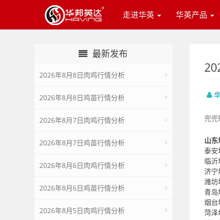
走进华英
华英产品
最新发布
2
2026年8月8日肉鸡行情分析
2026年8月8日鸡苗行情分析
兜兜
2026年8月7日肉鸡行情分析
山东
2026年8月7日鸡苗行情分析
泰安
临沂
2026年8月6日肉鸡行情分析
济宁
潍坊
2026年8月6日鸡苗行情分析
青岛
烟台
2026年8月5日肉鸡行情分析
菏泽