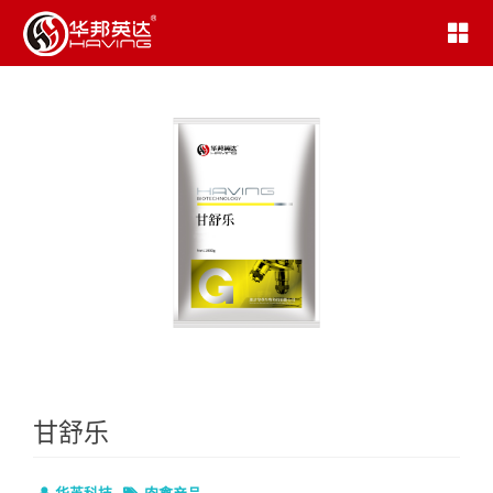
甘舒乐
华英科技
肉禽产品