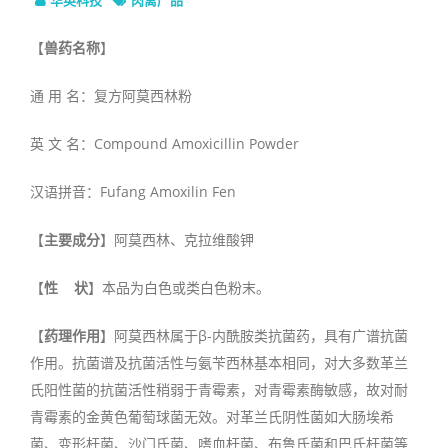
【
兽药名称
】
通 用 名：复方阿莫西林粉
英 文 名：Compound Amoxicillin Powder
汉语拼音：Fufang Amoxilin Fen
【
主要成分
】阿莫西林、克拉维酸钾
【
性 状
】本品为白色或类白色粉末。
【
药理作用
】阿莫西林属于β-内酰胺类抗菌药，具有广谱抗菌
作用。抗菌谱及抗菌活性与氨苄西林基本相同，对大多数革兰
氏阳性菌的抗菌活性稍弱于青霉素，对青霉素酶敏感，故对耐
青霉素的金黄色葡萄球菌无效。对革兰氏阴性菌如大肠埃希
菌、变形杆菌、沙门氏菌、嗜血杆菌、布鲁氏菌和巴氏杆菌等