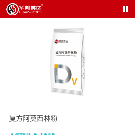
复方阿莫西林粉
华英科技
肉禽产品