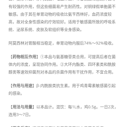
有较强的作用，但这些细菌易产生耐药性。对铜绿假单胞菌不
敏感。由于其在单胃动物的吸收比氨苄西林好，血药浓度较
高，故对全身性感染的疗效较好。适用于敏感菌所致的呼吸系
统、泌尿系统、皮肤及软组织等全身感染。
阿莫西林对胃酸相当稳定，单胃动物内服后74%～92%吸收。
【
药物相互作用
】①本品与氨基糖苷类合用，可提高后者在菌
体内的浓度，呈现协同作用。②大环内酯类、四环素类和酰胺
醇类等速效抑菌剂对本品的杀菌作用有干扰作用，不宜合用。
【
作用与用途
】β-内酰胺类抗生素。用于鸡青霉素敏感菌引起
的感染。
【
用法与用量
】以本品计。混饮：每1L水，鸡0.5g。一日2次，
连用3～7日。