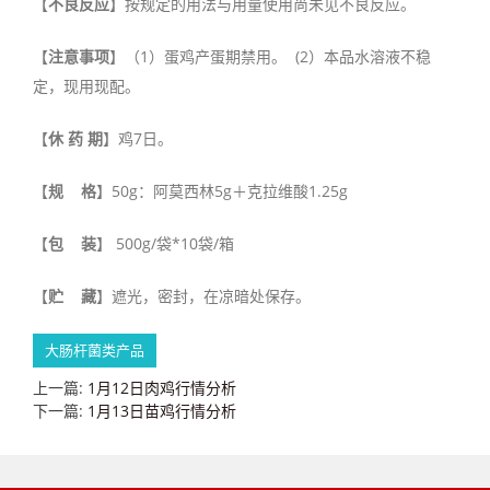
【
不良反应
】按规定的用法与用量使用尚未见不良反应。
【
注意事项
】（1）蛋鸡产蛋期禁用。 (2）本品水溶液不稳
定，现用现配。
【
休 药 期
】鸡7日。
【
规 格
】50g：阿莫西林5g＋克拉维酸1.25g
【
包 装
】 500g/袋*10袋/箱
【
贮 藏
】遮光，密封，在凉暗处保存。
大肠杆菌类产品
上一篇:
1月12日肉鸡行情分析
下一篇:
1月13日苗鸡行情分析