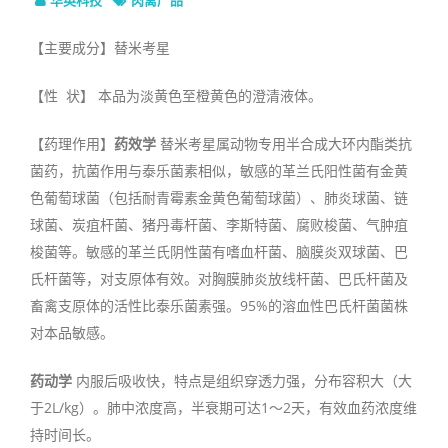
【主要成分】替米考星
【性 状】 本品为淡黄色至橙黄色的澄清液体。
【药理作用】
药效学
替米考星属动物专用半合成大环内酯类抗
菌药，抗菌作用与泰乐菌素相似，敏感的革兰氏阳性菌有金黄
色葡萄球菌（包括耐青霉素金黄色葡萄球菌）、肺炎球菌、链
球菌、炭疽杆菌、猪丹毒杆菌、李斯特菌、腐败梭菌、气肿疽
梭菌等。敏感的革兰氏阴性菌有嗜血杆菌、脑膜炎双球菌、巴
氏杆菌等，对支原体有效。对胸膜肺炎放线杆菌、巴氏杆菌及
畜禽支原体的活性比泰乐菌素强。95%的溶血性巴氏杆菌菌株
对本品敏感。
药动学
内服后吸收快，特点是组织穿透力强，分布容积大（大
于2L/kg）。肺中浓度高，半衰期可达1～2天，有效血药浓度维
持时间长。