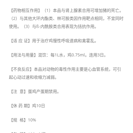
【药物相互作用】（1）本品与肾上腺素合用可增加猪的死亡。
（2）与其他大环内酯类、林可胺类因作用靶点相同，不宜同时
使用。（3）与ß-内酰胺类合用表现为拮抗作用。
【适 应 证】用于治疗鸡慢性呼吸道病和禽霍乱。
【用法与用量】混饮：每1L水，鸡0.75ml。连用3日。
【不良反应】本品对动物的毒性作用主要是心血管系统，可引
起心动过速和收缩力减弱。
【注 意】蛋鸡产蛋期禁用。
【休 药 期】鸡10日
【规 格】10%