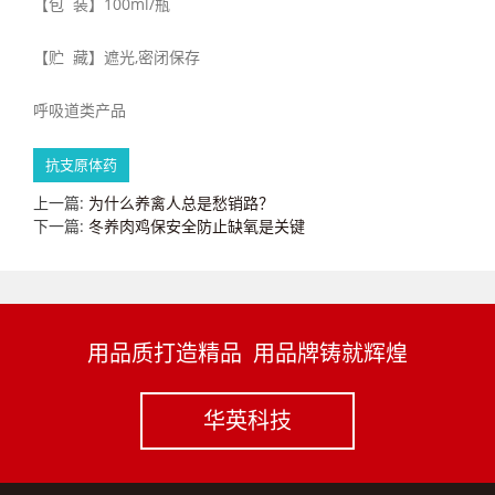
【包 装】100ml/瓶
【贮 藏】遮光,密闭保存
呼吸道类产品
抗支原体药
上一篇:
为什么养禽人总是愁销路？
下一篇:
冬养肉鸡保安全防止缺氧是关键
用品质打造精品 用品牌铸就辉煌
华英科技