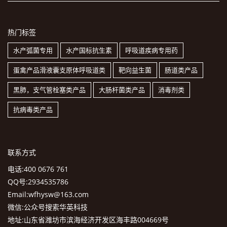
热门标签
水产弧菌专用
水产国标抗生素
呼吸道疾病专用药
蛋禽产品滑液囊支原体呼吸道类
靶向益生菌
肠道类产品
黑肺，支气管栓塞类产品
大肠杆菌类产品
消毒剂类
抗病毒类产品
联系方式
电话:400 0676 761
QQ号:2934535786
Email:wfhysw@163.com
微信:公众号搜索华英科技
地址:山东省潍坊市滨海经济开发区海丰路004669号