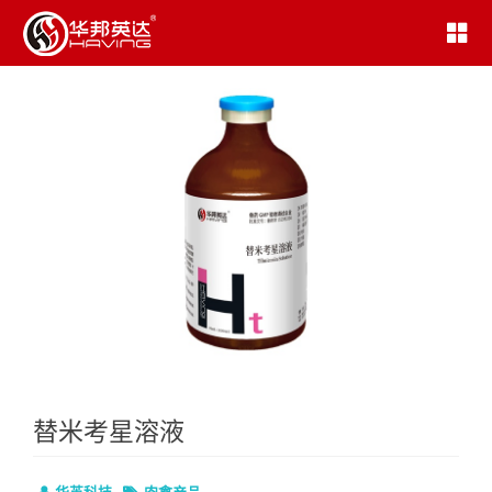
替米考星溶液
华英科技
肉禽产品